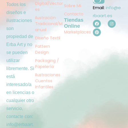
Digital/Vector
Todos los
Sobre Mí
Email:
info@e
es
diseños e
Contacto
rbaart.es
Ilustración
Tiendas
ilustraciones
Tradicional/M
Online
son
anual
Marketplaces
propiedad de
Diseño Textil
Erba Art y no
Pattern
Design
se pueden
Packaging /
utilizar
Papelería
libremente. Si
Ilustraciones
está
Cuentos
interesado/a
Infantiles
en licencias o
cualquier otro
servicio,
contacte con:
info@erbaart.