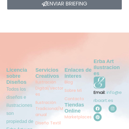
ENVIAR BRIEFING
Erba Art
Ilustracion
Licencia
Servicios
Enlaces de
Es
sobre
Creativos
Interes
Diseños
Ilustración
Blog
Digital/Vector
Todos los
Sobre Mí
Email:
info@e
es
diseños e
Contacto
rbaart.es
Ilustración
Tiendas
ilustraciones
Tradicional/M
Online
son
anual
Marketplaces
propiedad de
Diseño Textil