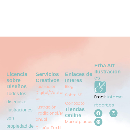
Erba Art
Ilustracion
Licencia
Servicios
Enlaces de
Es
sobre
Creativos
Interes
Diseños
Ilustración
Blog
Digital/Vector
Todos los
Sobre Mí
Email:
info@e
es
diseños e
Contacto
rbaart.es
Ilustración
Tiendas
ilustraciones
Tradicional/M
Online
son
anual
Marketplaces
propiedad de
Diseño Textil