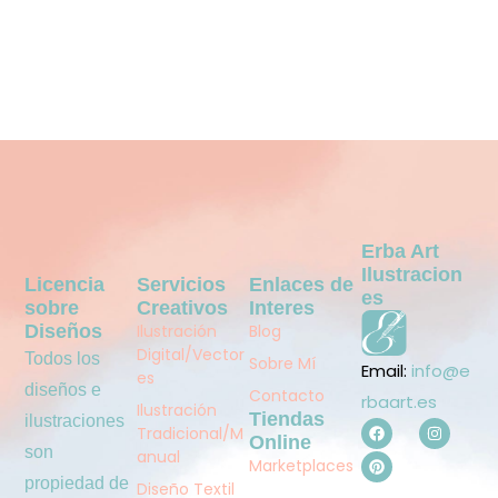
Erba Art
Ilustracion
Licencia
Servicios
Enlaces de
Es
sobre
Creativos
Interes
Diseños
Ilustración
Blog
Digital/Vector
Todos los
Sobre Mí
Email:
info@e
es
diseños e
Contacto
rbaart.es
Ilustración
Tiendas
ilustraciones
Tradicional/M
Online
son
anual
Marketplaces
propiedad de
Diseño Textil